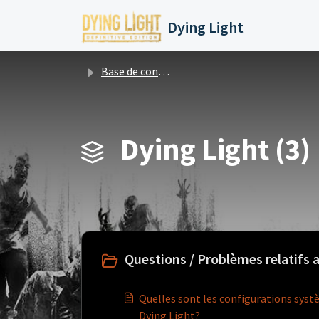
Passer au contenu principal
Dying Light
Base de connaissances
Dying Light (3)
Questions / Problèmes relatifs 
Quelles sont les configurations systè
Dying Light?