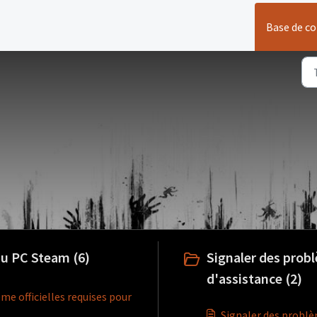
Base de c
au PC Steam (6)
Signaler des probl
d'assistance (2)
me officielles requises pour
Signaler des problè